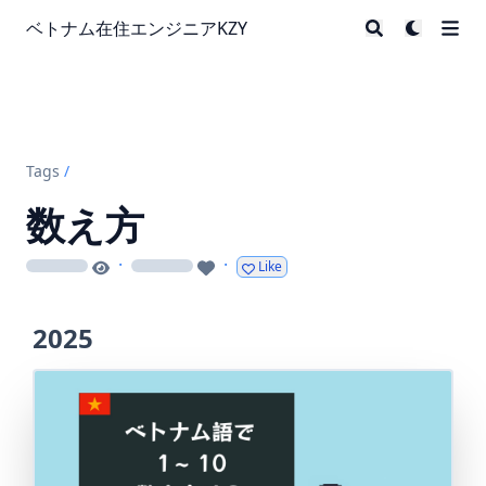
ベトナム在住エンジニアKZY
Tags
/
数え方
·
·
Like
loading
loading
2025