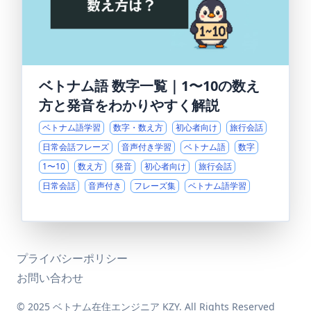
ベトナム語 数字一覧｜1〜10の数え
方と発音をわかりやすく解説
ベトナム語学習
数字・数え方
初心者向け
旅行会話
日常会話フレーズ
音声付き学習
ベトナム語
数字
1〜10
数え方
発音
初心者向け
旅行会話
日常会話
音声付き
フレーズ集
ベトナム語学習
プライバシーポリシー
お問い合わせ
© 2025 ベトナム在住エンジニア KZY. All Rights Reserved