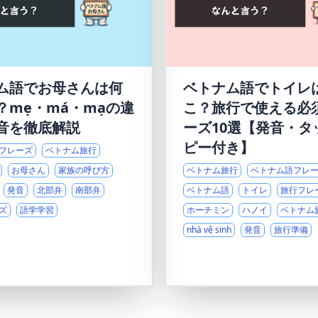
ム語でお母さんは何
ベトナム語でトイレ
？mẹ・má・mạの違
こ？旅行で使える必
音を徹底解説
ーズ10選【発音・タ
ピー付き】
フレーズ
ベトナム旅行
お母さん
家族の呼び方
ベトナム旅行
ベトナム語フレ
発音
北部弁
南部弁
ベトナム語
トイレ
旅行フレ
ズ
語学学習
ホーチミン
ハノイ
ベトナム
nhà vệ sinh
発音
旅行準備