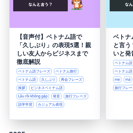
【音声付】ベトナム語で
ベトナ
「久しぶり」の表現5選！親
と言う
しい友人からビジネスまで
いと発
徹底解説
ベトナム語
ベトナム語フレーズ
ベトナム旅行
ベトナム語
ベトナム語
久しぶり
再会フレーズ
mẹ
má
挨拶
ビジネスベトナム語
旅行フレー
Lâu rồi không gặp
発音
旅行フレーズ
語学学習
カジュアル表現