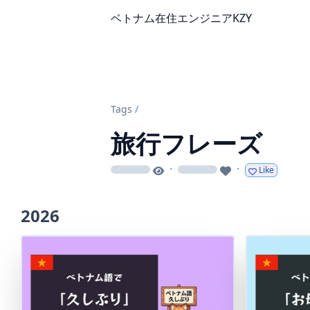
ベトナム在住エンジニアKZY
Tags
/
旅行フレーズ
·
·
Like
loading
loading
2026