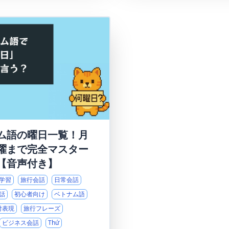
ム語の曜日一覧！月
曜まで完全マスター
【音声付き】
学習
旅行会話
日常会話
話
初心者向け
ベトナム語
付表現
旅行フレーズ
ビジネス会話
Thứ