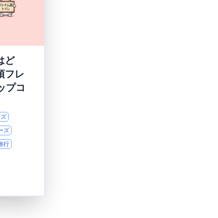
はど
須フレ
ップコ
ーズ
ーズ
旅行