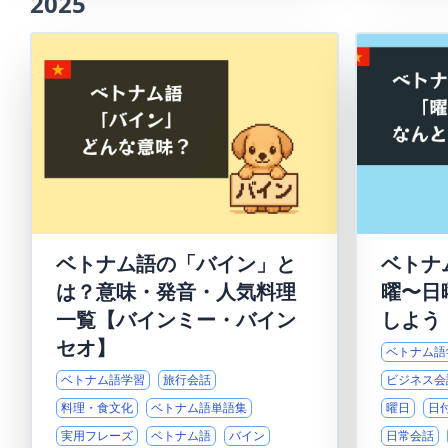
2025
ベトナム語の「バイン」と
ベトナ
は？意味・発音・人気料理
曜〜日
一覧【バインミー・バイン
しよう
セオ】
ベトナム語
ベトナム語学習
旅行会話
ビジネス会
料理・食文化
ベトナム語単語集
曜日
日
実用フレーズ
ベトナム語
バイン
日常会話