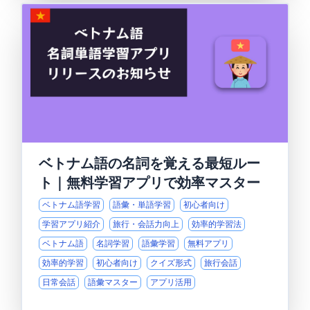
ベトナム語の名詞を覚える最短ルー
ト｜無料学習アプリで効率マスター
ベトナム語学習
語彙・単語学習
初心者向け
学習アプリ紹介
旅行・会話力向上
効率的学習法
ベトナム語
名詞学習
語彙学習
無料アプリ
効率的学習
初心者向け
クイズ形式
旅行会話
日常会話
語彙マスター
アプリ活用