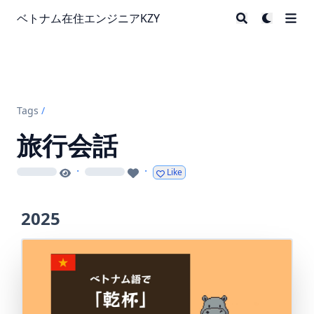
ベトナム在住エンジニアKZY
Tags
/
旅行会話
·
·
Like
loading
loading
2025