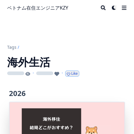
ベトナム在住エンジニアKZY
Tags
/
海外生活
·
·
Like
loading
loading
2026