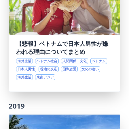
【悲報】ベトナムで日本人男性が嫌
われる理由についてまとめ
海外生活
ベトナム社会
人間関係・文化
ベトナム
日本人男性
現地の反応
国際恋愛
文化の違い
海外生活
東南アジア
2019