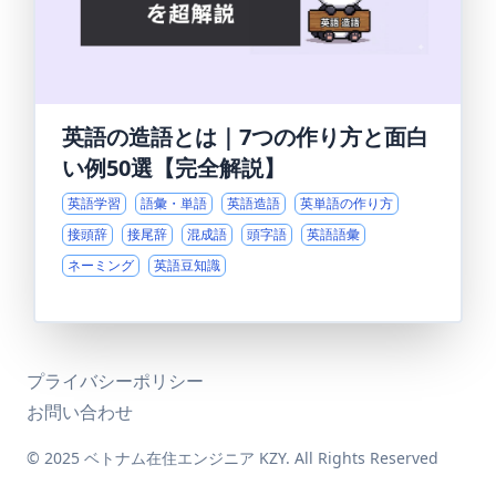
英語の造語とは｜7つの作り方と面白
い例50選【完全解説】
英語学習
語彙・単語
英語造語
英単語の作り方
接頭辞
接尾辞
混成語
頭字語
英語語彙
ネーミング
英語豆知識
プライバシーポリシー
お問い合わせ
© 2025 ベトナム在住エンジニア KZY. All Rights Reserved