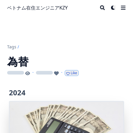
ベトナム在住エンジニアKZY
Tags
/
為替
·
·
Like
loading
loading
2024