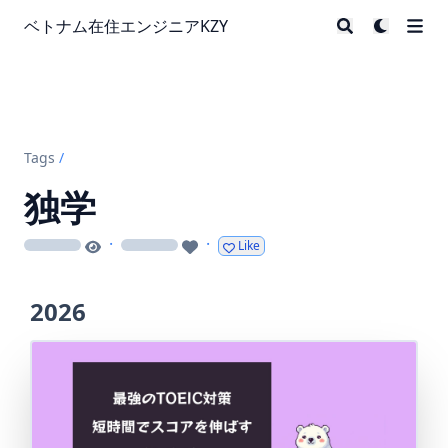
ベトナム在住エンジニアKZY
Tags
/
独学
·
·
Like
loading
loading
2026