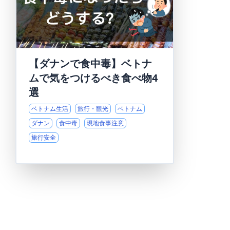
【ダナンで食中毒】ベトナ
ムで気をつけるべき食べ物4
選
ベトナム生活
旅行・観光
ベトナム
ダナン
食中毒
現地食事注意
旅行安全