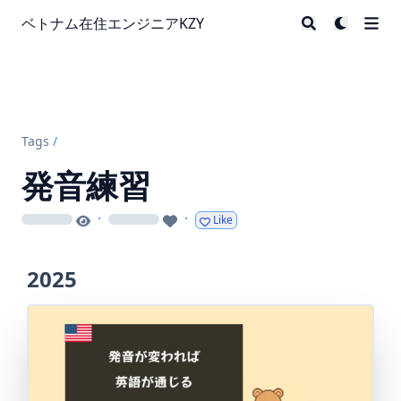
ベトナム在住エンジニアKZY
Tags
/
発音練習
·
·
Like
loading
loading
2025