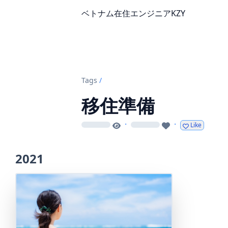
ベトナム在住エンジニアKZY
Tags
/
移住準備
·
·
Like
loading
loading
2021