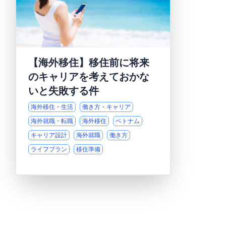
【海外移住】移住前に将来
のキャリアを考えておかな
いと失敗する件
海外移住・生活
働き方・キャリア
海外就職・転職
海外移住
ベトナム
キャリア設計
海外就職
働き方
ライフプラン
移住準備