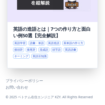
英語の造語とは｜7つの作り方と面白
い例50選【完全解説】
英語学習
語彙・単語
英語造語
英単語の作り方
接頭辞
接尾辞
混成語
頭字語
英語語彙
ネーミング
英語豆知識
プライバシーポリシー
お問い合わせ
© 2025 ベトナム在住エンジニア KZY. All Rights Reserved