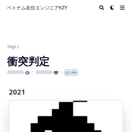
ベトナム在住エンジニアKZY
Tags
/
衝突判定
·
·
Like
loading
loading
2021