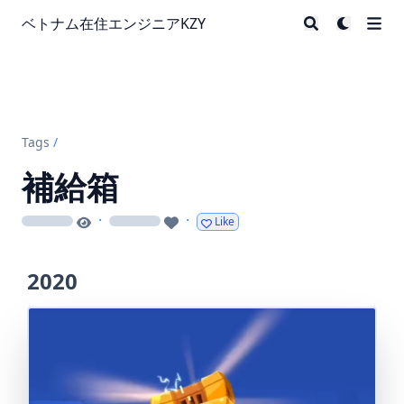
ベトナム在住エンジニアKZY
Tags
/
補給箱
·
·
Like
loading
loading
2020