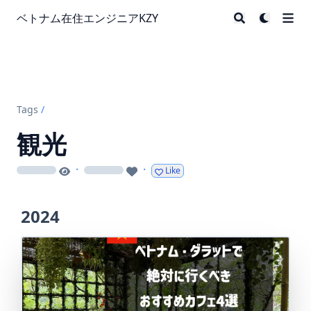
ベトナム在住エンジニアKZY
Tags
/
観光
·
·
Like
loading
loading
2024