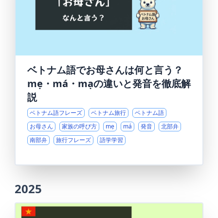
ベトナム語でお母さんは何と言う？
mẹ・má・mạの違いと発音を徹底解
説
ベトナム語フレーズ
ベトナム旅行
ベトナム語
お母さん
家族の呼び方
mẹ
má
発音
北部弁
南部弁
旅行フレーズ
語学学習
2025