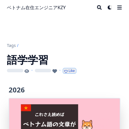
ベトナム在住エンジニアKZY
Tags
/
語学学習
·
·
Like
loading
loading
2026