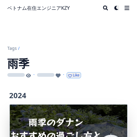
ベトナム在住エンジニアKZY
Tags
/
雨季
·
·
Like
loading
loading
2024