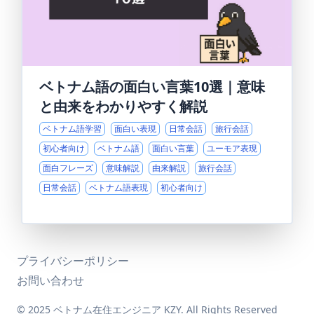
ベトナム語の面白い言葉10選｜意味
と由来をわかりやすく解説
ベトナム語学習
面白い表現
日常会話
旅行会話
初心者向け
ベトナム語
面白い言葉
ユーモア表現
面白フレーズ
意味解説
由来解説
旅行会話
日常会話
ベトナム語表現
初心者向け
プライバシーポリシー
お問い合わせ
© 2025 ベトナム在住エンジニア KZY. All Rights Reserved