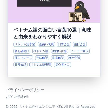
ベトナム語の面白い言葉10選｜意味
と由来をわかりやすく解説
ベトナム語学習
面白い表現
日常会話
旅行会話
初心者向け
ベトナム語
面白い言葉
ユーモア表現
面白フレーズ
意味解説
由来解説
旅行会話
日常会話
ベトナム語表現
初心者向け
プライバシーポリシー
お問い合わせ
© 2025 ベトナム在住エンジニア KZY. All Rights Reserved