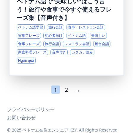
ベトナム語で“美味しい”はこう言
う！旅行や食事で今すぐ使えるフレ
ーズ集【音声付き】
ベトナム語学習
旅行会話
食事・レストラン会話
実用フレーズ
初心者向け
ベトナム語
美味しい
食事フレーズ
旅行会話
レストラン会話
屋台会話
家庭料理フレーズ
音声付き
カタカナ読み
Ngon quá
1
2
→
プライバシーポリシー
お問い合わせ
© 2025 ベトナム在住エンジニア KZY. All Rights Reserved