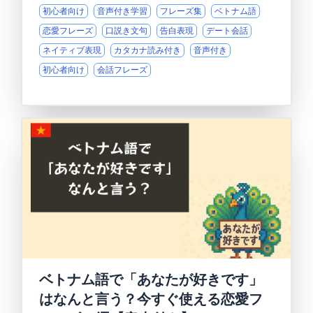
初心者向け
音声付き学習
フレーズ集
ベトナム語
恋愛フレーズ
口説き文句
告白表現
デート会話
ネイティブ表現
カタカナ読み付き
音声付き
初心者向け
会話フレーズ
ベトナム語で「あなたが好きです」
はなんと言う？今すぐ使える恋愛フ