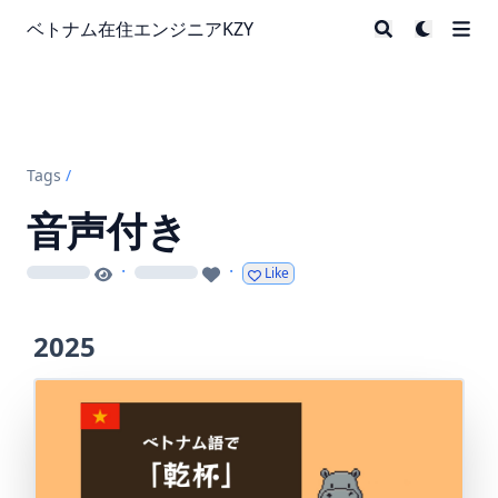
ベトナム在住エンジニアKZY
Tags
/
音声付き
·
·
Like
loading
loading
2025