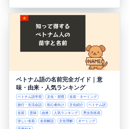
ベトナム語の名前完全ガイド｜意
味・由来・人気ランキング
ベトナム語学習
文化・習慣
名前・ネーミング
旅行・生活会話
初心者向け
文化紹介
ベトナム語
名前
意味
由来
人気ランキング
男女別名前
珍しい名前
名前解説
文化理解
ネーミング
音声付き