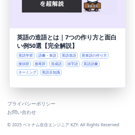
英語の造語とは｜7つの作り方と面白
い例50選【完全解説】
英語学習
語彙・単語
英語造語
英単語の作り方
接頭辞
接尾辞
混成語
頭字語
英語語彙
ネーミング
英語豆知識
プライバシーポリシー
お問い合わせ
© 2025 ベトナム在住エンジニア KZY. All Rights Reserved