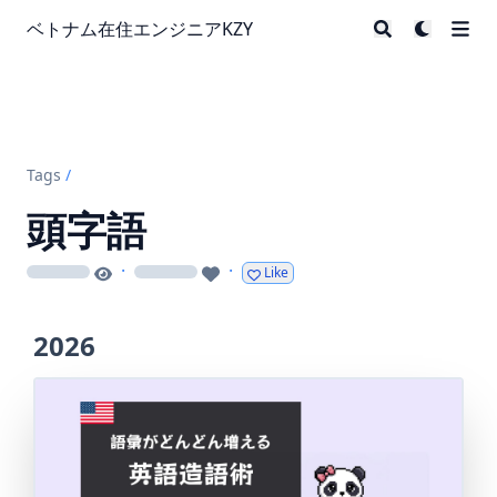
ベトナム在住エンジニアKZY
Tags
/
頭字語
·
·
Like
loading
loading
2026