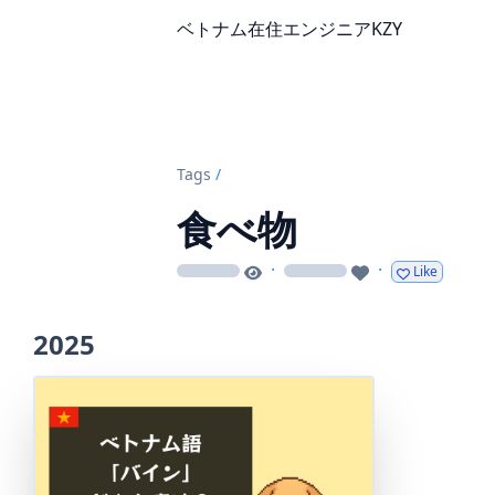
ベトナム在住エンジニアKZY
Tags
/
食べ物
·
·
Like
loading
loading
2025