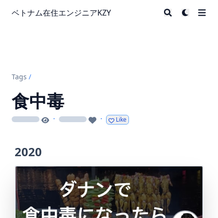
ベトナム在住エンジニアKZY
Tags
/
食中毒
·
·
Like
loading
loading
2020