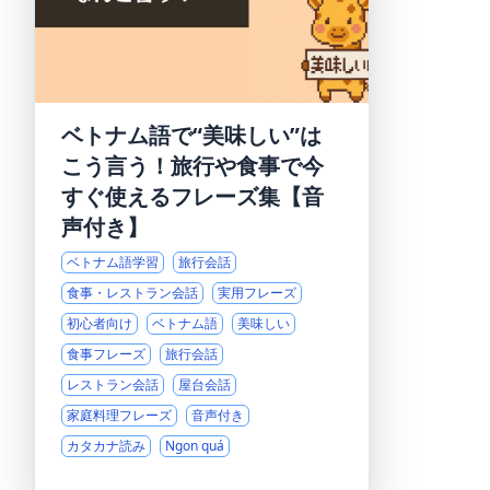
ベトナム語で“美味しい”は
こう言う！旅行や食事で今
すぐ使えるフレーズ集【音
声付き】
ベトナム語学習
旅行会話
食事・レストラン会話
実用フレーズ
初心者向け
ベトナム語
美味しい
食事フレーズ
旅行会話
レストラン会話
屋台会話
家庭料理フレーズ
音声付き
カタカナ読み
Ngon quá