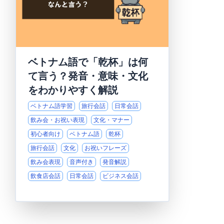
ベトナム語で「乾杯」は何
て言う？発音・意味・文化
をわかりやすく解説
ベトナム語学習
旅行会話
日常会話
飲み会・お祝い表現
文化・マナー
初心者向け
ベトナム語
乾杯
旅行会話
文化
お祝いフレーズ
飲み会表現
音声付き
発音解説
飲食店会話
日常会話
ビジネス会話