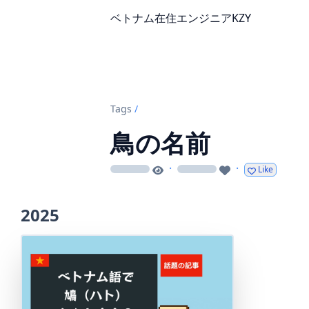
ベトナム在住エンジニアKZY
Tags
/
鳥の名前
·
·
Like
loading
loading
2025