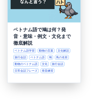
ベトナム語で鳩は何？発
音・意味・例文・文化まで
徹底解説
ベトナム語学習
動物の言葉
文化解説
旅行会話
ベトナム語
鳩
鳥の名前
動物のベトナム語
文化
旅行会話
日常会話フレーズ
発音練習