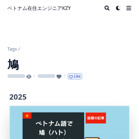
ベトナム在住エンジニアKZY
Tags
/
鳩
·
·
Like
loading
loading
2025