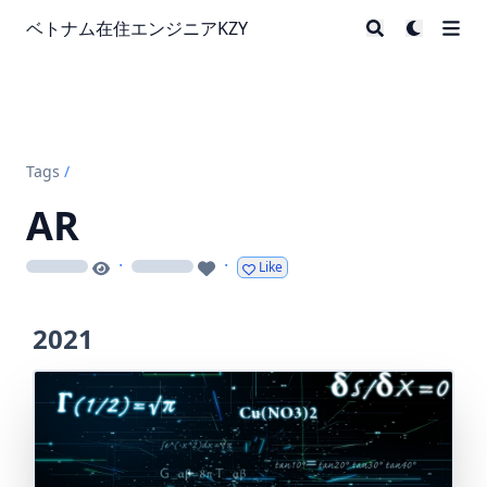
ベトナム在住エンジニアKZY
Tags
/
AR
·
·
Like
loading
loading
2021