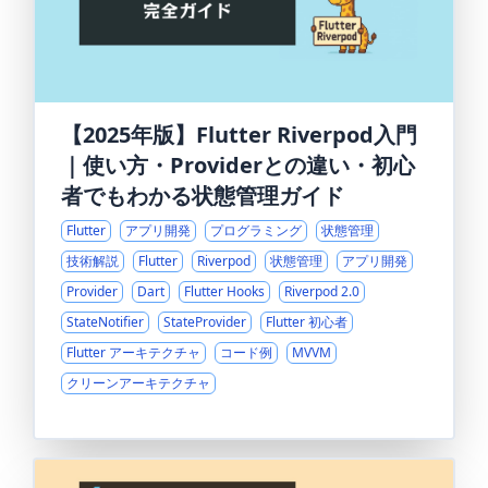
【2025年版】Flutter Riverpod入門
｜使い方・Providerとの違い・初心
者でもわかる状態管理ガイド
Flutter
アプリ開発
プログラミング
状態管理
技術解説
Flutter
Riverpod
状態管理
アプリ開発
Provider
Dart
Flutter Hooks
Riverpod 2.0
StateNotifier
StateProvider
Flutter 初心者
Flutter アーキテクチャ
コード例
MVVM
クリーンアーキテクチャ