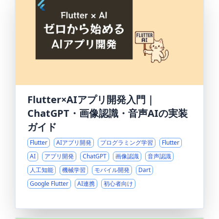
Flutter×AIアプリ開発入門｜
ChatGPT・画像認識・音声AIの実装
ガイド
Flutter
AIアプリ開発
プログラミング学習
Flutter
AI
アプリ開発
ChatGPT
画像認識
音声認識
人工知能
機械学習
モバイル開発
Dart
Google Flutter
AI連携
初心者向け