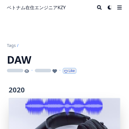
ベトナム在住エンジニアKZY
Tags
/
DAW
·
·
Like
loading
loading
2020