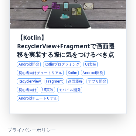
【Kotlin】
RecyclerView+Fragmentで画面遷
移を実装する際に気をつけるべき点
Android開発
Kotlinプログラミング
UI実装
初心者向けチュートリアル
Kotlin
Android開発
RecyclerView
Fragment
画面遷移
アプリ開発
初心者向け
UI実装
モバイル開発
Androidチュートリアル
プライバシーポリシー