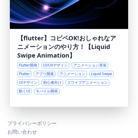
【flutter】コピペOK!おしゃれなア
ニメーションのやり方！【Liquid
Swipe Animation】
Flutter開発
UI/UXデザイン
アニメーション実装
Flutter
アプリ開発
アニメーション
Liquid Swipe
UIデザイン
初心者向け
スワイプアニメーション
動くUI
モバイル開発
プライバシーポリシー
お問い合わせ