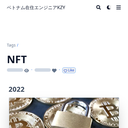
ベトナム在住エンジニアKZY
Tags
/
NFT
·
·
Like
loading
loading
2022