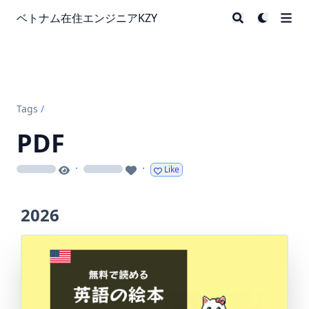
ベトナム在住エンジニアKZY
Tags
/
PDF
·
·
Like
loading
loading
2026