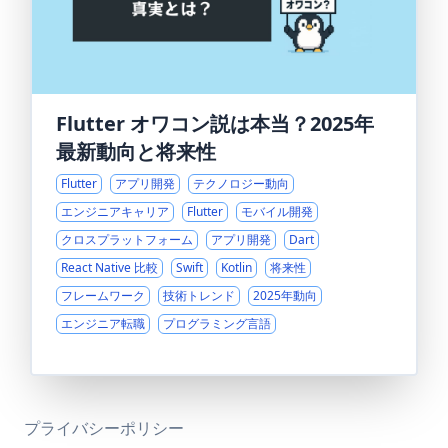
Flutter オワコン説は本当？2025年
最新動向と将来性
Flutter
アプリ開発
テクノロジー動向
エンジニアキャリア
Flutter
モバイル開発
クロスプラットフォーム
アプリ開発
Dart
React Native 比較
Swift
Kotlin
将来性
フレームワーク
技術トレンド
2025年動向
エンジニア転職
プログラミング言語
プライバシーポリシー