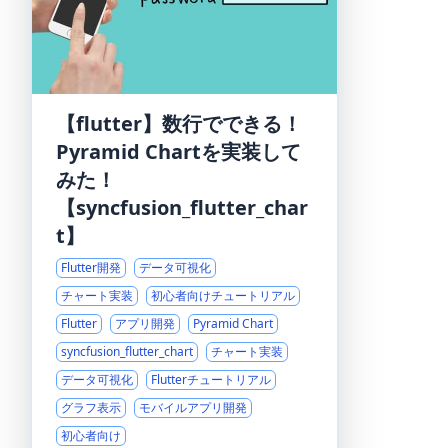
【flutter】数行でできる！
Pyramid Chartを実装して
みた！
【syncfusion_flutter_char
t】
Flutter開発
データ可視化
チャート実装
初心者向けチュートリアル
Flutter
アプリ開発
Pyramid Chart
syncfusion_flutter_chart
チャート実装
データ可視化
Flutterチュートリアル
グラフ表示
モバイルアプリ開発
初心者向け