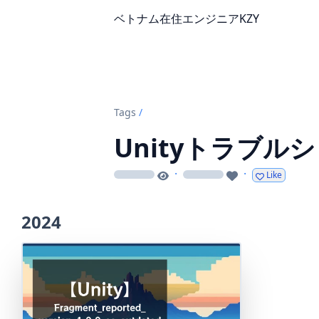
ベトナム在住エンジニアKZY
Tags
/
Unityトラブル
·
·
Like
loading
loading
2024