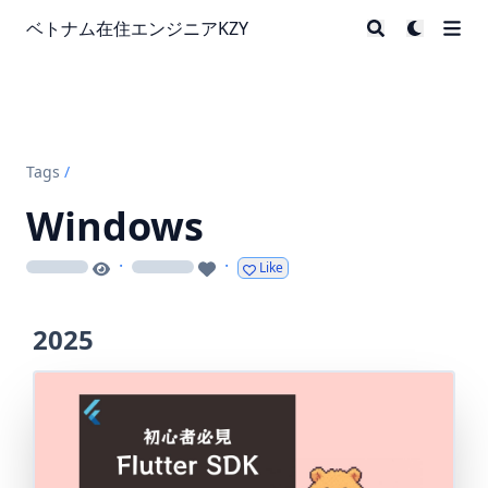
ベトナム在住エンジニアKZY
Tags
/
Windows
·
·
Like
loading
loading
2025